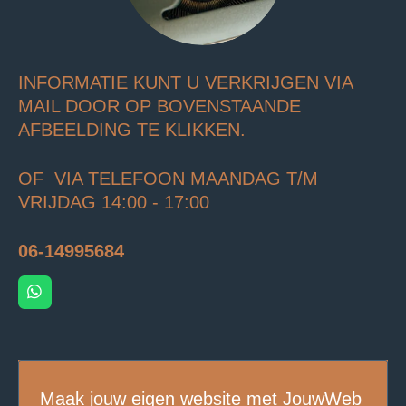
INFORMATIE KUNT U VERKRIJGEN VIA
MAIL DOOR OP BOVENSTAANDE
AFBEELDING TE KLIKKEN.
OF VIA TELEFOON MAANDAG T/M
VRIJDAG 14:00 - 17:00
06-14995684
W
h
a
t
s
A
p
Maak jouw eigen website met
JouwWeb
p